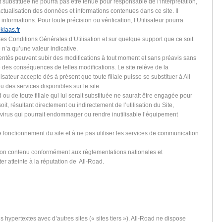
rait substituée ne pourra pas être tenue pour responsable de l’interprétation,
'actualisation des données et informations contenues dans ce site. Il
s informations. Pour toute précision ou vérification, l’Utilisateur pourra
klaas.fr
s Conditions Générales d’Utilisation et sur quelque support que ce soit
e n’a qu’une valeur indicative.
sentés peuvent subir des modifications à tout moment et sans préavis sans
des conséquences de telles modifications. Le site relève de la
lisateur accepte dès à présent que toute filiale puisse se substituer à All
u des services disponibles sur le site.
ou de toute filiale qui lui serait substituée ne saurait être engagée pour
, résultant directement ou indirectement de l’utilisation du Site,
irus qui pourrait endommager ou rendre inutilisable l’équipement
e fonctionnement du site et à ne pas utiliser les services de communication
ou son contenu conformément aux règlementations nationales et
er atteinte à la réputation de All-Road.
s hypertextes avec d’autres sites (« sites tiers »). All-Road ne dispose