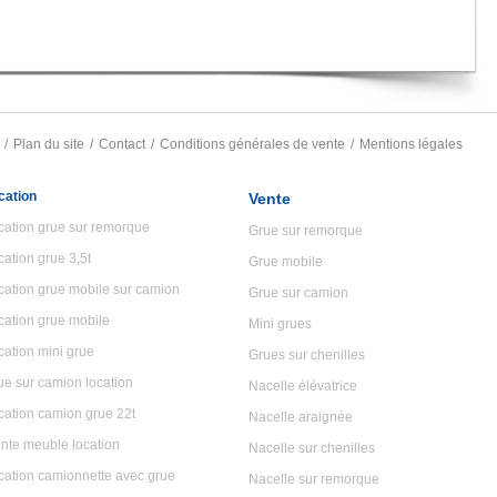
Plan du site
Contact
Conditions générales de vente
Mentions légales
cation
Vente
cation grue sur remorque
Grue sur remorque
cation grue 3,5t
Grue mobile
cation grue mobile sur camion
Grue sur camion
cation grue mobile
Mini grues
cation mini grue
Grues sur chenilles
ue sur camion location
Nacelle élévatrice
cation camion grue 22t
Nacelle araignée
nte meuble location
Nacelle sur chenilles
cation camionnette avec grue
Nacelle sur remorque