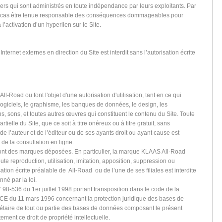
iers qui sont administrés en toute indépendance par leurs exploitants. Par
n cas être tenue responsable des conséquences dommageables pour
à l’activation d’un hyperlien sur le Site.
nternet externes en direction du Site est interdit sans l’autorisation écrite
ll-Road ou font l'objet d'une autorisation d'utilisation, tant en ce qui
ogiciels, le graphisme, les banques de données, le design, les
s, sons, et toutes autres œuvres qui constituent le contenu du Site. Toute
tielle du Site, que ce soit à titre onéreux ou à titre gratuit, sans
 de l’auteur et de l’éditeur ou de ses ayants droit ou ayant cause est
s de la consultation en ligne.
 sont des marques déposées. En particulier, la marque KLAAS All-Road
ute reproduction, utilisation, imitation, apposition, suppression ou
ation écrite préalable de All-Road ou de l’une de ses filiales est interdite
nné par la loi.
 98-536 du 1er juillet 1998 portant transposition dans le code de la
6/9 CE du 11 mars 1996 concernant la protection juridique des bases de
iétaire de tout ou partie des bases de données composant le présent
tement ce droit de propriété intellectuelle.