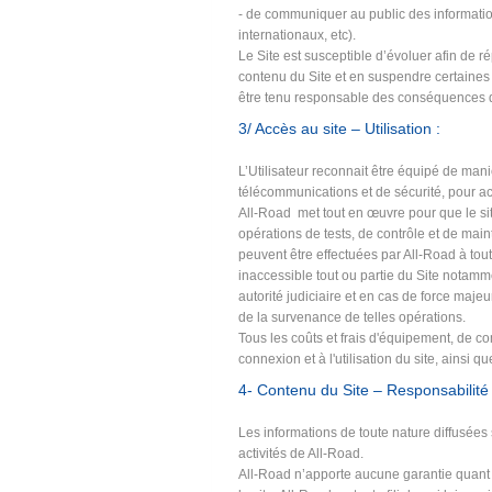
- de communiquer au public des informations
internationaux, etc).
Le Site est susceptible d’évoluer afin de r
contenu du Site et en suspendre certaines 
être tenu responsable des conséquences de 
3/ Accès au site – Utilisation :
L’Utilisateur reconnait être équipé de ma
télécommunications et de sécurité, pour accé
All-Road met tout en œuvre pour que le sit
opérations de tests, de contrôle et de mai
peuvent être effectuées par All-Road à tou
inaccessible tout ou partie du Site nota
autorité judiciaire et en cas de force majeu
de la survenance de telles opérations.
Tous les coûts et frais d'équipement, de c
connexion et à l'utilisation du site, ainsi q
4- Contenu du Site – Responsabilité
Les informations de toute nature diffusées
activités de All-Road.
All-Road n’apporte aucune garantie quant à 