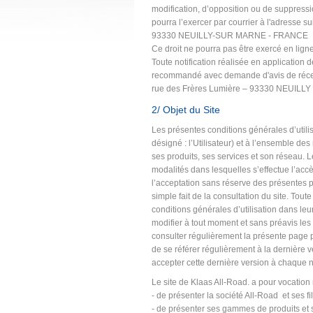
modification, d’opposition ou de suppressio
pourra l’exercer par courrier à l'adresse
93330 NEUILLY-SUR MARNE - FRANCE
Ce droit ne pourra pas être exercé en ligne
Toute notification réalisée en application de
recommandé avec demande d'avis de récep
rue des Frères Lumière – 93330 NEUI
2/ Objet du Site
Les présentes conditions générales d’utilisa
désigné : l’Utilisateur) et à l’ensemble d
ses produits, ses services et son réseau. Le
modalités dans lesquelles s’effectue l’accè
l’acceptation sans réserve des présentes par
simple fait de la consultation du site. Tout
conditions générales d’utilisation dans leur
modifier à tout moment et sans préavis les p
consulter régulièrement la présente page pou
de se référer régulièrement à la dernière v
accepter cette dernière version à chaque n
Le site de Klaas All-Road. a pour vocation
- de présenter la société All-Road et ses fi
- de présenter ses gammes de produits et 