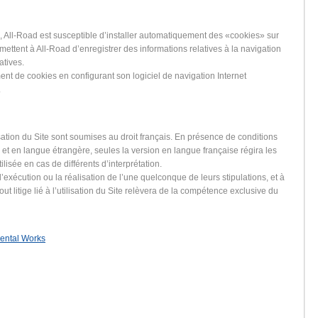
te, All-Road est susceptible d’installer automatiquement des «cookies» sur
mettent à All-Road d’enregistrer des informations relatives à la navigation
atives.
ment de cookies en configurant son logiciel de navigation Internet
.
sation du Site sont soumises au droit français. En présence de conditions
 et en langue étrangère, seules la version en langue française régira les
tilisée en cas de différents d’interprétation.
 l’exécution ou la réalisation de l’une quelconque de leurs stipulations, et à
out litige lié à l’utilisation du Site relèvera de la compétence exclusive du
ental Works