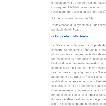
d’aucun pouvoir de contrôle sur ces sites t
conséquent, All-Road ne saurait en aucu
l’Utilisateur de l’accès à un site tiers suite 
5.2. liens hypertextes vers le Site :
Toute création d’un hyperlien sur des sites I
préalable de All-Road..
6/ Propriété intellectuelle
Le Site et son contenu sont la propriété de A
concerne sa conception générale que les l
photographies et images, les textes, dessin
représentation ou reproduction, totale ou par
l’autorisation écrite préalable de All-Road,
interdite, si ce n’est pour les stricts besoin
Les marques et logos figurant sur le Site
appartenant à All-Road ou à ses filiales. To
modification de ces éléments sans l'autoris
et constitue un acte de contrefaçon sanctio
Conformément aux dispositions de la loi n°
propriété intellectuelle de la directive 9
données, All-Road est producteur et propr
site.L’Utilisateur s’engage à respecter stric