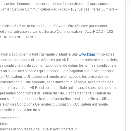
n sur les données le concernant et sur les services qu’il aura souscrit et
 suivante : Service Communication – All-Road– 102 rue des Frères Lumière –
.
 l'article 6.I-5 de la loi du 21 juin 2004 doit être réalisée par courrier
tion à l'adresse suivante : Service Communication – ALL-ROAD – 102
LLY SUR MARNE-FRANCE
tion s'appliquent à tout internaute visitant le Site
www.klaas.fr
(ci-après
es noms de domaines et site déposés par All-Road pour présenter sa société,
s conditions d’utilisation ont pour objet de définir les termes, conditions et
s au site et aux services qu’il propose. La navigation sur le Site implique
 l’Utilisateur. L’Utilisateur est réputé avoir accepté les présentes, du
e consultation du site emporte, sans limitation ni réserve, acceptation des
 dernière version.. All-Road ou toute filiale qui lui serait substituée pourra
résentes conditions d’utilisation du Site. Il appartient à l’Utilisateur de
r s’informer des modifications éventuelles. Il est conseillé à l’Utilisateur
ersion des Conditions Générales d’utilisation. L’Utilisateur est réputé
ouvelle consultation du site.
 notamment :
liales
services et son réseau de Loueur avec opérateur