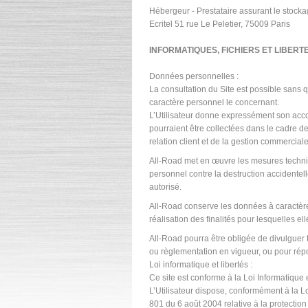
Hébergeur - Prestataire assurant le stocka
Ecritel 51 rue Le Peletier, 75009 Paris
INFORMATIQUES, FICHIERS ET LIBERT
Données personnelles :
La consultation du Site est possible sans qu
caractère personnel le concernant.
L’Utilisateur donne expressément son acc
pourraient être collectées dans le cadre de l
relation client et de la gestion commerciale
All-Road met en œuvre les mesures techni
personnel contre la destruction accidentelle, 
autorisé.
All-Road conserve les données à caractèr
réalisation des finalités pour lesquelles ell
All-Road pourra être obligée de divulguer t
ou règlementation en vigueur, ou pour rép
Loi informatique et libertés :
Ce site est conforme à la Loi Informatique 
L’Utilisateur dispose, conformément à la Lo
801 du 6 août 2004 relative à la protection