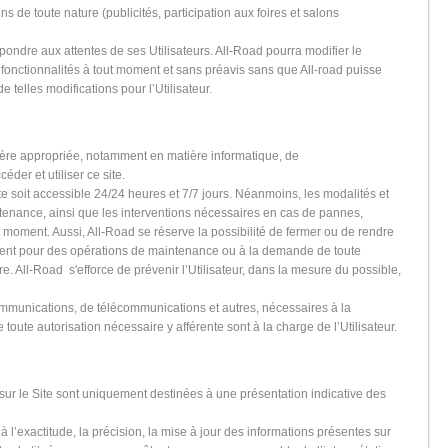
 de toute nature (publicités, participation aux foires et salons
épondre aux attentes de ses Utilisateurs. All-Road pourra modifier le
fonctionnalités à tout moment et sans préavis sans que All-road puisse
telles modifications pour l’Utilisateur.
nière appropriée, notamment en matière informatique, de
der et utiliser ce site.
e soit accessible 24/24 heures et 7/7 jours. Néanmoins, les modalités et
ntenance, ainsi que les interventions nécessaires en cas de pannes,
t moment. Aussi, All-Road se réserve la possibilité de fermer ou de rendre
mment pour des opérations de maintenance ou à la demande de toute
re. All-Road s'efforce de prévenir l’Utilisateur, dans la mesure du possible,
ommunications, de télécommunications et autres, nécessaires à la
ue toute autorisation nécessaire y afférente sont à la charge de l’Utilisateur.
 sur le Site sont uniquement destinées à une présentation indicative des
l’exactitude, la précision, la mise à jour des informations présentes sur