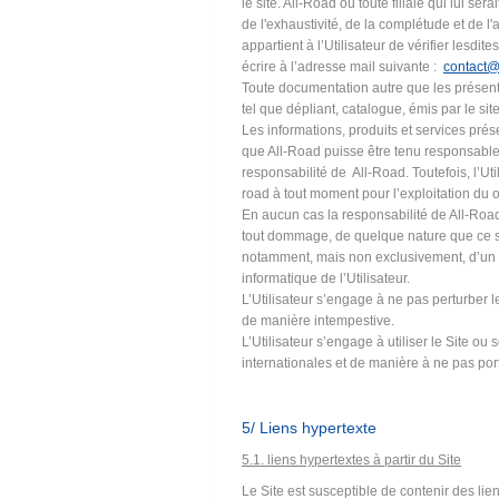
le site. All-Road ou toute filiale qui lui se
de l'exhaustivité, de la complétude et de l
appartient à l’Utilisateur de vérifier lesdite
écrire à l’adresse mail suivante :
contact@
Toute documentation autre que les présente
tel que dépliant, catalogue, émis par le sit
Les informations, produits et services pré
que All-Road puisse être tenu responsable 
responsabilité de All-Road. Toutefois, l’Uti
road à tout moment pour l’exploitation du o
En aucun cas la responsabilité de All-Road 
tout dommage, de quelque nature que ce soit
notamment, mais non exclusivement, d’un v
informatique de l’Utilisateur.
L’Utilisateur s’engage à ne pas perturber l
de manière intempestive.
L’Utilisateur s’engage à utiliser le Site 
internationales et de manière à ne pas port
5/ Liens hypertexte
5.1. liens hypertextes à partir du Site
Le Site est susceptible de contenir des lien