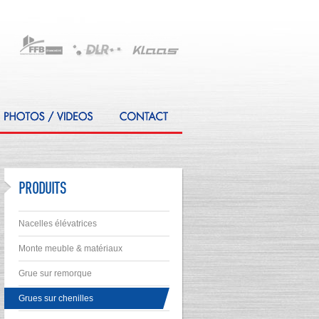
PRODUITS
Nacelles élévatrices
Monte meuble & matériaux
Grue sur remorque
Grues sur chenilles