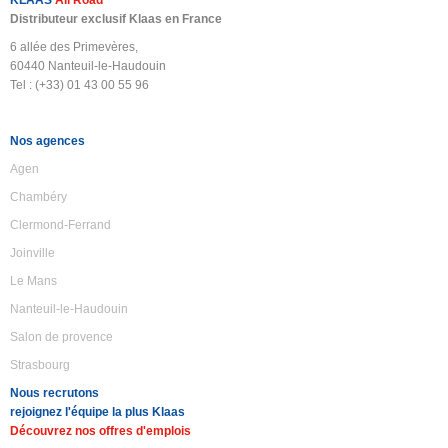
KLAAS
All Road
Distributeur exclusif Klaas en France
6 allée des Primevères,
60440 Nanteuil-le-Haudouin
Tel : (+33) 01 43 00 55 96
Nos agences
Agen
Chambéry
Clermond-Ferrand
Joinville
Le Mans
Nanteuil-le-Haudouin
Salon de provence
Strasbourg
Nous recrutons
rejoignez l'équipe la plus Klaas
Découvrez nos offres d'emplois