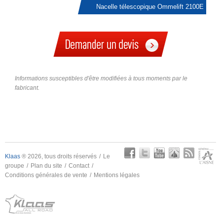
Nacelle télescopique Ommelift 2100E
Informations susceptibles d'être modifiées à tous moments par le
fabricant.
Klaas
® 2026, tous droits réservés
Le
groupe
Plan du site
Contact
Conditions générales de vente
Mentions légales