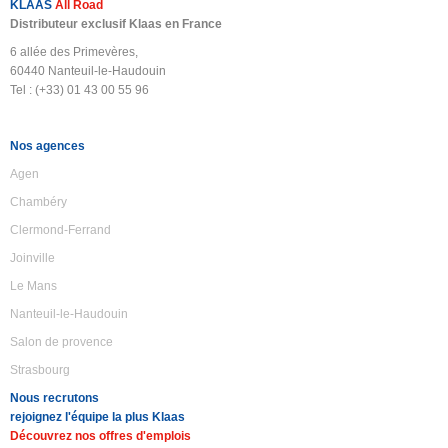
KLAAS
All Road
Distributeur exclusif Klaas en France
6 allée des Primevères,
60440 Nanteuil-le-Haudouin
Tel : (+33) 01 43 00 55 96
Nos agences
Agen
Chambéry
Clermond-Ferrand
Joinville
Le Mans
Nanteuil-le-Haudouin
Salon de provence
Strasbourg
Nous recrutons
rejoignez l'équipe la plus Klaas
Découvrez nos offres d'emplois